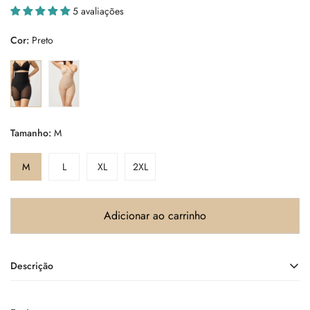
5 avaliações
Cor:
Preto
Tamanho:
M
M
L
XL
2XL
Adicionar ao carrinho
Descrição
Cinta Alta Modeladora J231558-01