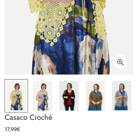
Casaco Croché
17,99€
Preço
regular