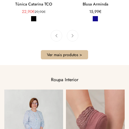
Túnica Catarina TCO
Blusa Arminda
22,90€
Preço
15,99€
29,90€
Preço
Preço
regular
de
regular
venda
Ver mais produtos >
Roupa Interior